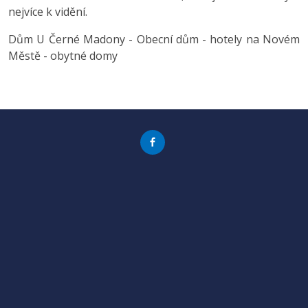
nejvíce k vidění.
Dům U Černé Madony - Obecní dům - hotely na Novém
Městě - obytné domy