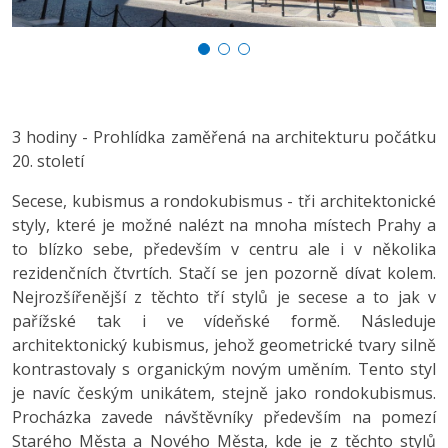
3 hodiny - Prohlídka zaměřená na architekturu počátku
20. století
Secese, kubismus a rondokubismus - tři architektonické
styly, které je možné nalézt na mnoha místech Prahy a
to blízko sebe, především v centru ale i v několika
rezidenčních čtvrtích. Stačí se jen pozorně dívat kolem.
Nejrozšířenější z těchto tří stylů je secese a to jak v
pařížské tak i ve vídeňské formě. Následuje
architektonický kubismus, jehož geometrické tvary silně
kontrastovaly s organickým novým uměním. Tento styl
je navíc českým unikátem, stejně jako rondokubismus.
Procházka zavede návštěvníky především na pomezí
Starého Města a Nového Města, kde je z těchto stylů