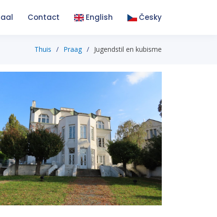
taal
Contact
English
Česky
Thuis
Praag
Jugendstil en kubisme