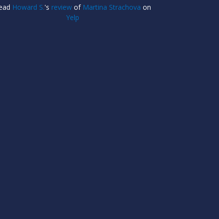
ead
Howard S.
's
review
of
Martina Strachova
on
Yelp